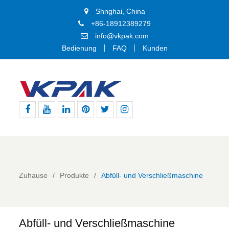
Shnghai, China
+86-18912389279
info@vkpak.com
Bedienung
FAQ
Kunden
Facebook
Youtube
Linkedin
Pinterest
Þjórsárden
BIKE24
nutzt
für
den
genannten
Zuhause
Produkte
Abfüll- und Verschließmaschine
Dienst
die
technische
Plattform
Abfüll- und Verschließmaschine
von