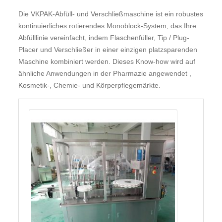
Instagram
Die VKPAK-Abfüll- und Verschließmaschine ist ein robustes
(Facebook
kontinuierliches rotierendes Monoblock-System, das Ihre
Ireland
Abfülllinie vereinfacht, indem Flaschenfüller, Tip / Plug-
Ltd.,
Placer und Verschließer in einer einzigen platzsparenden
4
Maschine kombiniert werden. Dieses Know-how wird auf
Grand
ähnliche Anwendungen in der Pharmazie angewendet ,
Canal
Kosmetik-, Chemie- und Körperpflegemärkte.
Square,
Dublin
2,