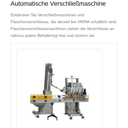
Automatische Verschließmaschine
Instagram
(Facebook
Entdecken Sie Verschließmaschinen und
Ireland
Flaschenverschlüsse, die derzeit bei VKPAK erhältlich sind.
Ltd.,
Flaschenverschlussmaschinen ziehen die Verschlüsse an
4
nahezu jedem Behältertyp fest und sichern sie.
Grand
Canal
Square,
Dublin
2,