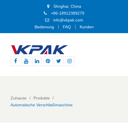
Shnghai, China
+86-18912389279
info@vkpak.com
Bedienung
FAQ
Kunden
Facebook
Youtube
Linkedin
Pinterest
Þjórsárden
BIKE24
nutzt
für
den
genannten
Zuhause
Produkte
Dienst
Automatische Verschließmaschine
die
technische
Plattform
von