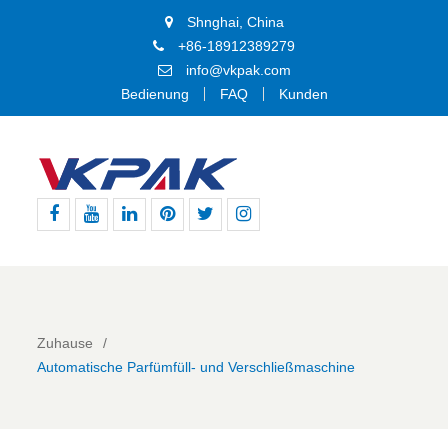
Shnghai, China
+86-18912389279
info@vkpak.com
Bedienung
FAQ
Kunden
Facebook
Youtube
Linkedin
Pinterest
Þjórsárden
BIKE24
nutzt
für
den
genannten
Zuhause
Dienst
Automatische Parfümfüll- und Verschließmaschine
die
technische
Plattform
von