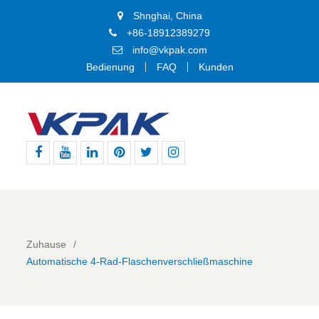
Shnghai, China
+86-18912389279
info@vkpak.com
Bedienung
FAQ
Kunden
Facebook
Youtube
Linkedin
Pinterest
Þjórsárden
BIKE24
nutzt
für
den
genannten
Zuhause
Dienst
Automatische 4-Rad-Flaschenverschließmaschine
die
technische
Plattform
von