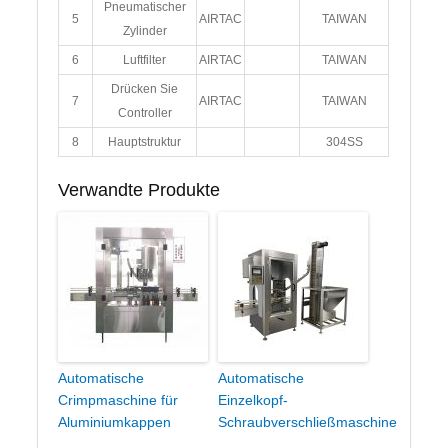
Pneumatischer
5
AIRTAC
TAIWAN
Zylinder
6
Luftfilter
AIRTAC
TAIWAN
Drücken Sie
7
AIRTAC
TAIWAN
Controller
8
Hauptstruktur
304SS
Verwandte Produkte
Automatische
Automatische
Crimpmaschine für
Einzelkopf-
Aluminiumkappen
Schraubverschließmaschine