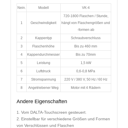
Nein.
Modell
VK-4
720-1800 Flaschen / Stunde,
1
Geschwindigkeit
hängt von Flaschengrößen und
-formen ab
2
Kappentyp
Schraubverschluss
3
Flaschenhöhe
Bis zu 460 mm
4
Kappendurchmesser
Bis zu 70mm
5
Leistung
1,5 kW
6
Luftdruck
0,6-0,8 MPa
7
Stromspannung
220 V / 380 V, 50 Hz / 60 Hz
8
Angetriebener Weg
Motor mit 4 Rädern
Andere Eigenschaften
1. Vom DALTA-Touchscreen gesteuert.
2. Einstellbar für verschiedene Größen und Formen
von Verschlüssen und Flaschen