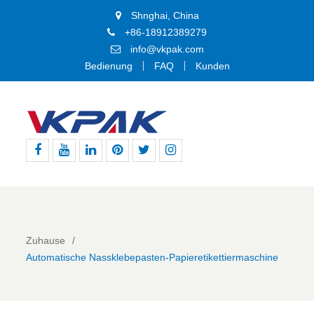
Shnghai, China
+86-18912389279
info@vkpak.com
Bedienung
FAQ
Kunden
Facebook
Youtube
Linkedin
Pinterest
Þjórsárden
BIKE24
nutzt
für
den
genannten
Zuhause
Dienst
Automatische Nassklebepasten-Papieretikettiermaschine
die
technische
Plattform
von