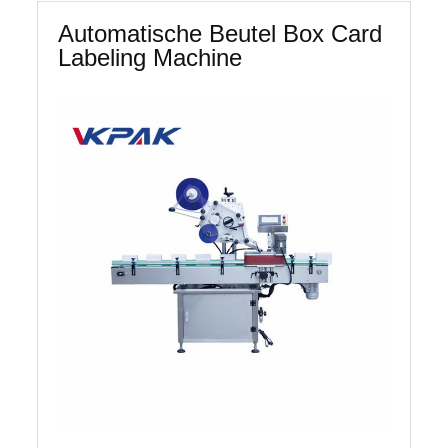
Instagram
Automatische Beutel Box Card
(Facebook
Labeling Machine
Ireland
Ltd.,
4
Grand
Canal
Square,
Dublin
2,