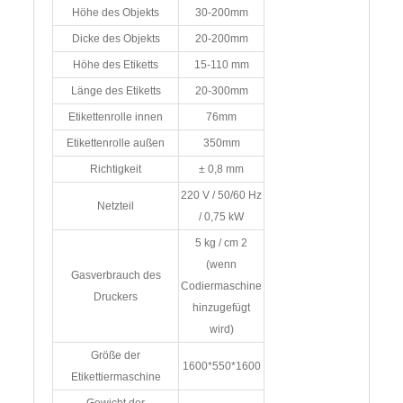
Höhe des Objekts
30-200mm
Dicke des Objekts
20-200mm
Höhe des Etiketts
15-110 mm
Länge des Etiketts
20-300mm
Etikettenrolle innen
76mm
Etikettenrolle außen
350mm
Richtigkeit
± 0,8 mm
220 V / 50/60 Hz
Netzteil
/ 0,75 kW
5 kg / cm 2
(wenn
Gasverbrauch des
Codiermaschine
Druckers
hinzugefügt
wird)
Größe der
1600*550*1600
Etikettiermaschine