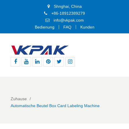
Shnghai, China
+86-18912389279
info@vkpak.com
Bedienung
FAQ
Kunden
Facebook
Youtube
Linkedin
Pinterest
Þjórsárden
BIKE24
nutzt
für
den
genannten
Zuhause
Dienst
Automatische Beutel Box Card Labeling Machine
die
technische
Plattform
von