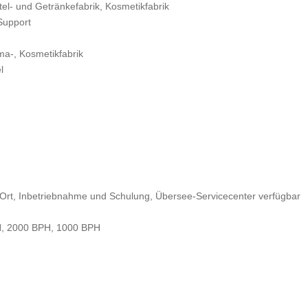
el- und Getränkefabrik, Kosmetikfabrik
Support
a-, Kosmetikfabrik
l
or Ort, Inbetriebnahme und Schulung, Übersee-Servicecenter verfügbar
H, 2000 BPH, 1000 BPH