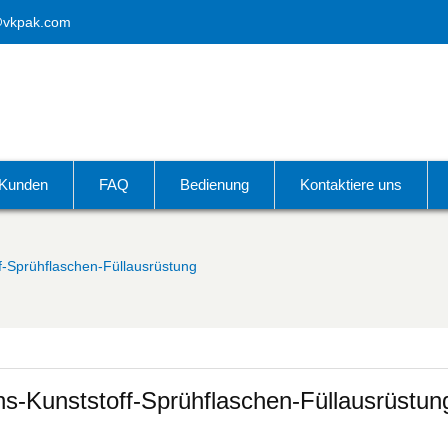
@vkpak.com
Kunden
FAQ
Bedienung
Kontaktiere uns
f-Sprühflaschen-Füllausrüstung
s-Kunststoff-Sprühflaschen-Füllausrüstun