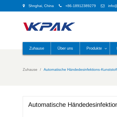
Shnghai, China
+86-18912389279
info
Zuhause
Über uns
Produkte
Zuhause
Automatische Händedesinfektions-Kunststof
Automatische Händedesinfektion