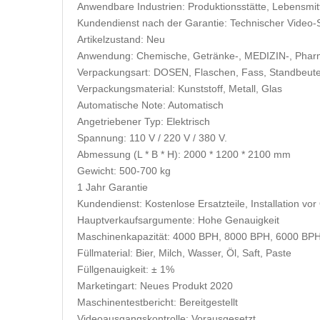
Anwendbare Industrien: Produktionsstätte, Lebensmitt
Kundendienst nach der Garantie: Technischer Video-
Artikelzustand: Neu
Anwendung: Chemische, Getränke-, MEDIZIN-, Pharm
Verpackungsart: DOSEN, Flaschen, Fass, Standbeute
Verpackungsmaterial: Kunststoff, Metall, Glas
Automatische Note: Automatisch
Angetriebener Typ: Elektrisch
Spannung: 110 V / 220 V / 380 V.
Abmessung (L * B * H): 2000 * 1200 * 2100 mm
Gewicht: 500-700 kg
1 Jahr Garantie
Kundendienst: Kostenlose Ersatzteile, Installation v
Hauptverkaufsargumente: Hohe Genauigkeit
Maschinenkapazität: 4000 BPH, 8000 BPH, 6000 BP
Füllmaterial: Bier, Milch, Wasser, Öl, Saft, Paste
Füllgenauigkeit: ± 1%
Marketingart: Neues Produkt 2020
Maschinentestbericht: Bereitgestellt
Videoausgangskontrolle: Vorausgesetzt