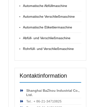
4
Grand
Automatische Abfüllmaschine
Canal
Automatische Verschließmaschine
Square,
Dublin
Automatische Etikettiermaschine
2,
Abfüll- und Verschließmaschine
Rohrfüll- und Verschließmaschine
Kontaktinformation
Shanghai BaZhou Industrial Co.,
Ltd.
Tel.: + 86-21-34710825